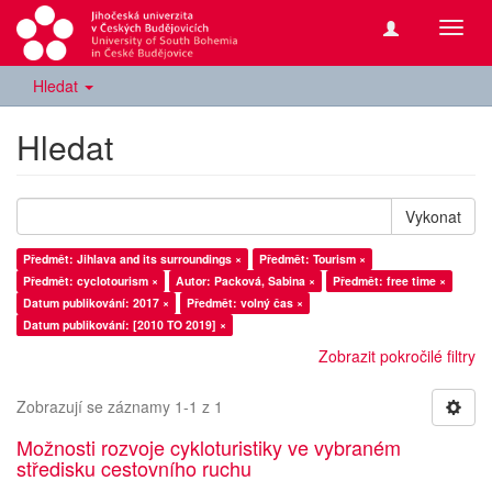
Přepn
navig
Hledat
Hledat
Vykonat
Předmět: Jihlava and its surroundings ×
Předmět: Tourism ×
Předmět: cyclotourism ×
Autor: Packová, Sabina ×
Předmět: free time ×
Datum publikování: 2017 ×
Předmět: volný čas ×
Datum publikování: [2010 TO 2019] ×
Zobrazit pokročilé filtry
Zobrazují se záznamy 1-1 z 1
Možnosti rozvoje cykloturistiky ve vybraném
středisku cestovního ruchu