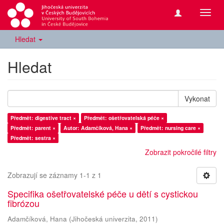
Přepn
navig
Hledat
Hledat
Vykonat
Předmět: digestive tract ×
Předmět: ošetřovatelská péče ×
Předmět: parent ×
Autor: Adamčíková, Hana ×
Předmět: nursing care ×
Předmět: sestra ×
Zobrazit pokročilé filtry
Zobrazují se záznamy 1-1 z 1
Specifika ošetřovatelské péče u dětí s cystickou
fibrózou
Adamčíková, Hana
(
Jihočeská univerzita
,
2011
)