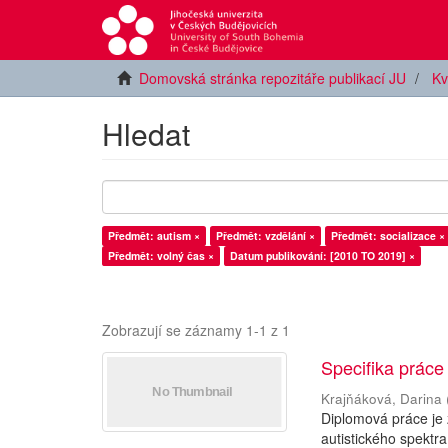
Domovská stránka repozitáře publikací JU
Kv
Hledat
Předmět: autism ×
Předmět: vzdělání ×
Předmět: socializace ×
Předmět: volný čas ×
Datum publikování: [2010 TO 2019] ×
Zobrazují se záznamy 1-1 z 1
Specifika práce
Krajňáková, Darina
Diplomová práce je
autistického spektra