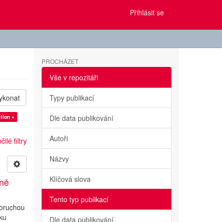
Přihlásit se
PROCHÁZET
Vše v repozitáři
ykonat
Typy publikací
tion ×
Dle data publikování
Autoři
ilé filtry
Názvy
Klíčová slova
ině
Tento typ publikací
poruchou
iku
Dle data publikování