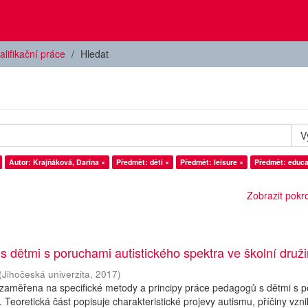
alifikační práce
Hledat
V
Autor: Krajňáková, Darina ×
Předmět: děti ×
Předmět: leisure ×
Předmět: educa
Zobrazit pokroč
 s dětmi s poruchami autistického spektra ve školní druž
(
Jihočeská univerzita
,
2017
)
 zaměřena na specifické metody a principy práce pedagogů s dětmi s 
. Teoretická část popisuje charakteristické projevy autismu, příčiny vzn