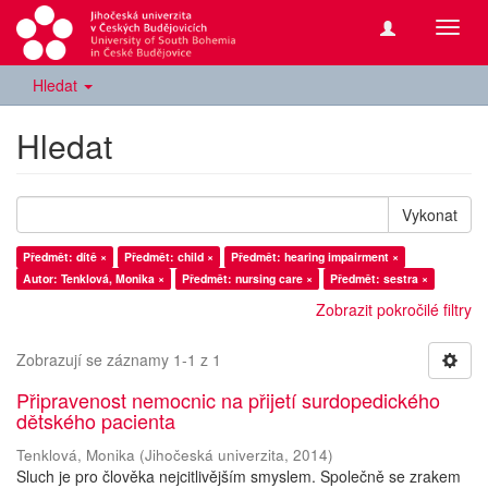
Přepn
navig
Hledat
Hledat
Vykonat
Předmět: dítě ×
Předmět: child ×
Předmět: hearing impairment ×
Autor: Tenklová, Monika ×
Předmět: nursing care ×
Předmět: sestra ×
Zobrazit pokročilé filtry
Zobrazují se záznamy 1-1 z 1
Připravenost nemocnic na přijetí surdopedického
dětského pacienta
Tenklová, Monika
(
Jihočeská univerzita
,
2014
)
Sluch je pro člověka nejcitlivějším smyslem. Společně se zrakem