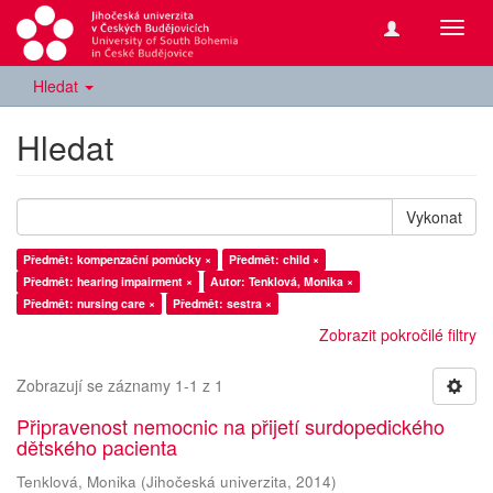
Přepn
navig
Hledat
Hledat
Vykonat
Předmět: kompenzační pomůcky ×
Předmět: child ×
Předmět: hearing impairment ×
Autor: Tenklová, Monika ×
Předmět: nursing care ×
Předmět: sestra ×
Zobrazit pokročilé filtry
Zobrazují se záznamy 1-1 z 1
Připravenost nemocnic na přijetí surdopedického
dětského pacienta
Tenklová, Monika
(
Jihočeská univerzita
,
2014
)