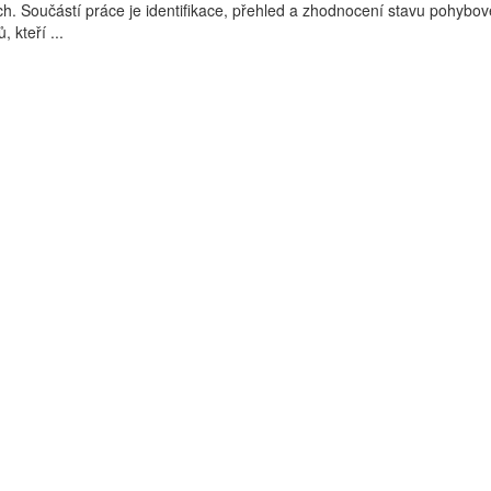
h. Součástí práce je identifikace, přehled a zhodnocení stavu pohybové
 kteří ...