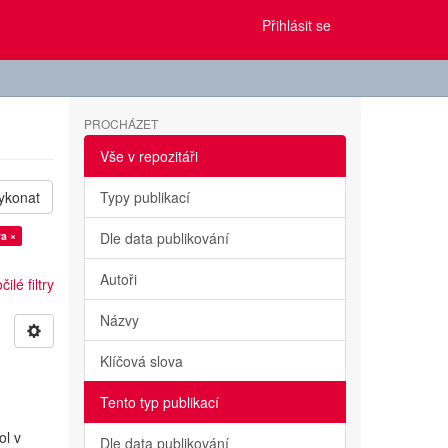
Přihlásit se
PROCHÁZET
Vše v repozitáři
ykonat
Typy publikací
a ×
Dle data publikování
Autoři
ilé filtry
Názvy
Klíčová slova
Tento typ publikací
ol v
Dle data publikování