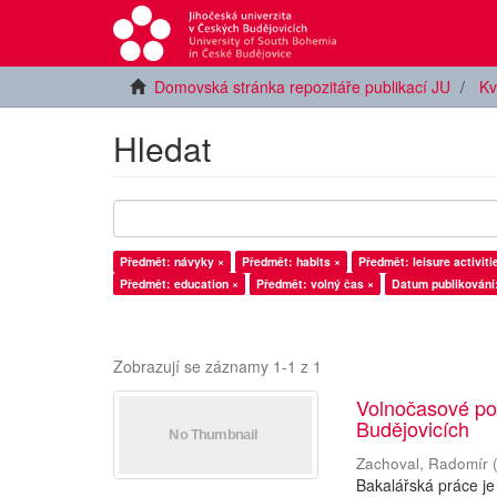
Domovská stránka repozitáře publikací JU
Kv
Hledat
Předmět: návyky ×
Předmět: habits ×
Předmět: leisure activiti
Předmět: education ×
Předmět: volný čas ×
Datum publikování
Zobrazují se záznamy 1-1 z 1
Volnočasové poh
Budějovicích
Zachoval, Radomír
Bakalářská práce je