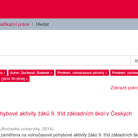
alifikační práce
Hledat
V
es ×
Autor: Zachoval, Radomír ×
Předmět: volnočasové aktivity ×
Předmět: výchov
: [2010 TO 2019] ×
Zobrazit pokroč
ybové aktivity žáků 9. tříd základních škol v Českých
(
Jihočeská univerzita
,
2014
)
 zaměřena na volnočasové pohybové aktivity žáků 9. tříd základních šk