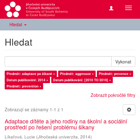
Přepn
navig
Hledat
Hledat
Vykonat
Předmět: adaptace po šikaně ×
Předmět: aggressor ×
Předmět: prevence ×
Datum publikování: 2014 ×
Datum publikování: [2010 TO 2019] ×
Předmět: prevention ×
Zobrazit pokročilé filtry
Zobrazují se záznamy 1-1 z 1
Adaptace dítěte a jeho rodiny na školní a sociální
prostředí po řešení problému šikany
Líkařová, Lucie
(
Jihočeská univerzita
,
2014
)