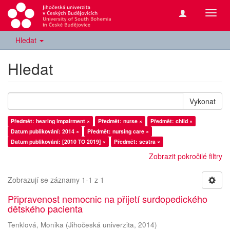
Přepn
navig
Hledat
Hledat
Vykonat
Předmět: hearing impairment ×
Předmět: nurse ×
Předmět: child ×
Datum publikování: 2014 ×
Předmět: nursing care ×
Datum publikování: [2010 TO 2019] ×
Předmět: sestra ×
Zobrazit pokročilé filtry
Zobrazují se záznamy 1-1 z 1
Připravenost nemocnic na přijetí surdopedického
dětského pacienta
Tenklová, Monika
(
Jihočeská univerzita
,
2014
)