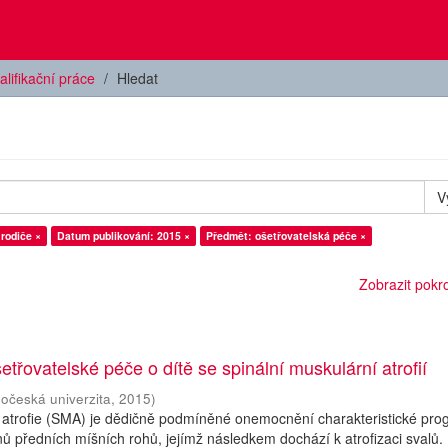
alifikační práce
Hledat
V
rodiče ×
Datum publikování: 2015 ×
Předmět: ošetřovatelská péče ×
Zobrazit pokroč
etřovatelské péče o dítě se spinální muskulární atrofií
hočeská univerzita
,
2015
)
 atrofie (SMA) je dědičně podmíněné onemocnění charakteristické prog
ů předních míšních rohů, jejímž následkem dochází k atrofizaci svalů.