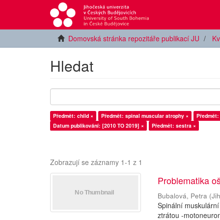
Domovská stránka repozitáře publikací JU
Kv
Hledat
Předmět: child ×
Předmět: spinal muscular atrophy ×
Předmět: 
Datum publikování: [2010 TO 2019] ×
Předmět: sestra ×
Zobrazují se záznamy 1-1 z 1
Problematika oš
Bubalová, Petra
(
Ji
Spinální muskulární
ztrátou -motoneuron