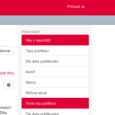
Přihlásit se
PROCHÁZET
Vše v repozitáři
ykonat
Typy publikací
Dle data publikování
Autoři
ilé filtry
Názvy
Klíčová slova
Tento typ publikací
resivní
 Díky
Dle data publikování