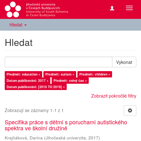
Přepn
navig
Hledat
Hledat
Vykonat
Předmět: education ×
Předmět: autism ×
Předmět: children ×
Datum publikování: 2017 ×
Předmět: volný čas ×
Datum publikování: [2010 TO 2019] ×
Zobrazit pokročilé filtry
Zobrazují se záznamy 1-1 z 1
Specifika práce s dětmi s poruchami autistického
spektra ve školní družině
Krajňáková, Darina
(
Jihočeská univerzita
,
2017
)