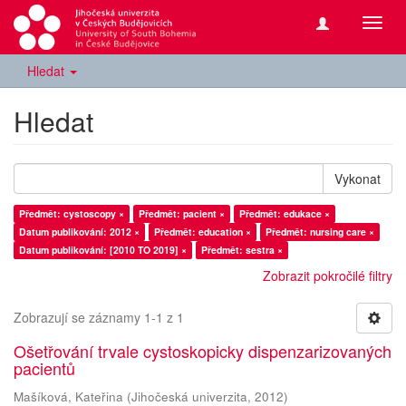
Přepn
navig
Hledat
Hledat
Vykonat
Předmět: cystoscopy ×
Předmět: pacient ×
Předmět: edukace ×
Datum publikování: 2012 ×
Předmět: education ×
Předmět: nursing care ×
Datum publikování: [2010 TO 2019] ×
Předmět: sestra ×
Zobrazit pokročilé filtry
Zobrazují se záznamy 1-1 z 1
Ošetřování trvale cystoskopicky dispenzarizovaných
pacientů
Mašíková, Kateřina
(
Jihočeská univerzita
,
2012
)