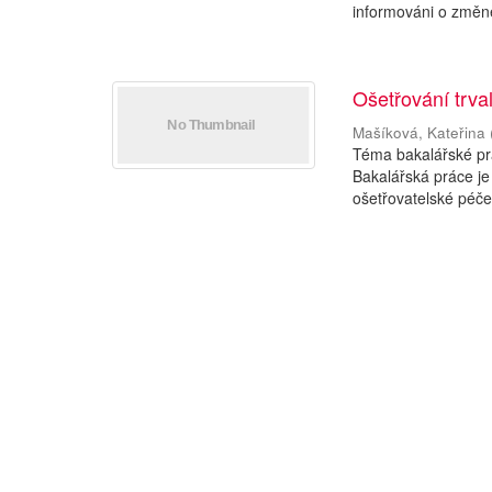
informováni o změně 
Ošetřování trva
Mašíková, Kateřina
Téma bakalářské prá
Bakalářská práce je
ošetřovatelské péče