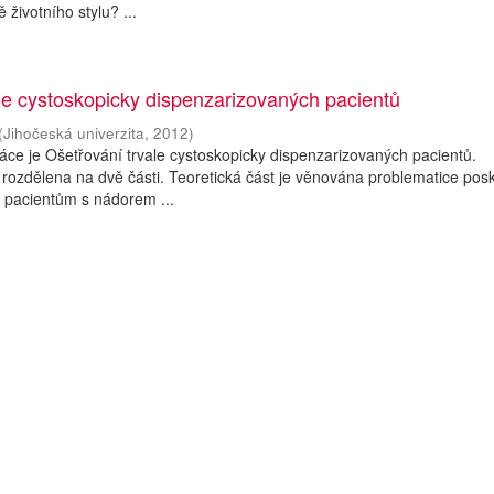
životního stylu? ...
le cystoskopicky dispenzarizovaných pacientů
(
Jihočeská univerzita
,
2012
)
ce je Ošetřování trvale cystoskopicky dispenzarizovaných pacientů.
 rozdělena na dvě části. Teoretická část je věnována problematice pos
 pacientům s nádorem ...