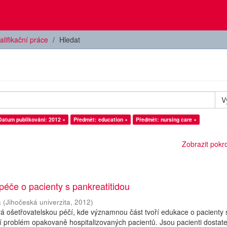
alifikační práce
Hledat
V
Datum publikování: 2012 ×
Předmět: education ×
Předmět: nursing care ×
Zobrazit pokroč
péče o pacienty s pankreatitidou
a
(
Jihočeská univerzita
,
2012
)
á ošetřovatelskou péčí, kde významnou část tvoří edukace o pacienty 
ší problém opakovaně hospitalizovaných pacientů. Jsou pacienti dostat