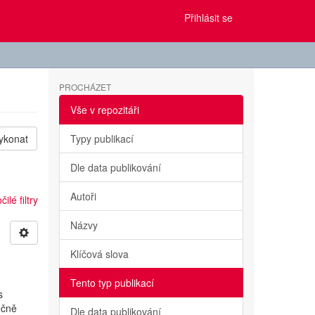
Přihlásit se
PROCHÁZET
Vše v repozitáři
ykonat
Typy publikací
Dle data publikování
Autoři
ilé filtry
Názvy
Klíčová slova
Tento typ publikací
s
ečně
Dle data publikování