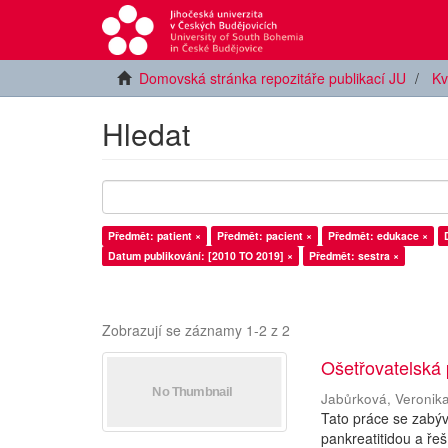
Domovská stránka repozitáře publikací JU
Kv
Hledat
Předmět: patient ×
Předmět: pacient ×
Předmět: edukace ×
Datum publikování: [2010 TO 2019] ×
Předmět: sestra ×
Zobrazují se záznamy 1-2 z 2
Ošetřovatelská 
Jabůrková, Veronik
Tato práce se zabýv
pankreatitidou a ře