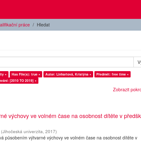
alifikační práce
Hledat
V
ity ×
Has File(s): true ×
Autor: Linhartová, Kristýna ×
Předmět: free time ×
vání: [2010 TO 2019] ×
Zobrazit pokroč
rné výchovy ve volném čase na osobnost dítěte v předš
(
Jihočeská univerzita
,
2017
)
vá působením výtvarné výchovy ve volném čase na osobnost dítěte v