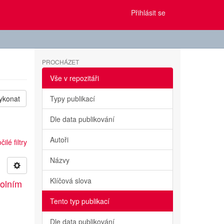
Přihlásit se
PROCHÁZET
Vše v repozitáři
ykonat
Typy publikací
Dle data publikování
Autoři
ilé filtry
Názvy
Klíčová slova
kolním
Tento typ publikací
Dle data publikování