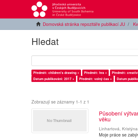
Domovská stránka repozitáře publikací JU
Kv
Hledat
Předmět: children's drawing ×
Předmět: hra ×
Předmět: creativ
Datum publikování: 2017 ×
Předmět: volný čas ×
Datum publiko
Zobrazují se záznamy 1-1 z 1
Působení výtva
věku
Linhartová, Kristýna
Moje práce se zabý