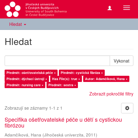
Přepn
navig
Hledat
Hledat
Vykonat
Předmět: ošetřovatelská péče ×
Předmět: cystická fibróza ×
Předmět: dýchací ústrojí ×
Has File(s): true ×
Autor: Adamčíková, Hana ×
Předmět: nursing care ×
Předmět: sestra ×
Zobrazit pokročilé filtry
Zobrazují se záznamy 1-1 z 1
Specifika ošetřovatelské péče u dětí s cystickou
fibrózou
Adamčíková, Hana
(
Jihočeská univerzita
,
2011
)