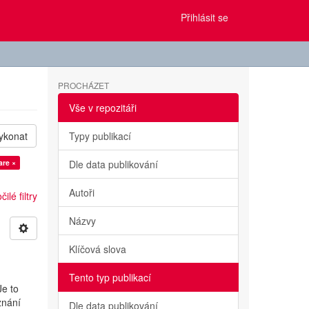
Přihlásit se
PROCHÁZET
Vše v repozitáři
ykonat
Typy publikací
are ×
Dle data publikování
Autoři
ilé filtry
Názvy
Klíčová slova
Tento typ publikací
Je to
znání
Dle data publikování