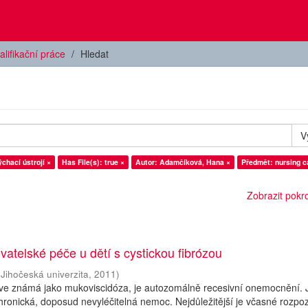
alifikační práce
Hledat
V
chací ústrojí ×
Has File(s): true ×
Autor: Adamčíková, Hana ×
Předmět: nursing c
Zobrazit pokroč
vatelské péče u dětí s cystickou fibrózou
(
Jihočeská univerzita
,
2011
)
říve známá jako mukoviscidóza, je autozomálně recesivní onemocnění. 
hronická, doposud nevyléčitelná nemoc. Nejdůležitější je včasné rozpo