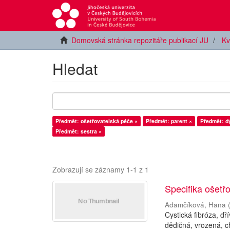
Domovská stránka repozitáře publikací JU
Kv
Hledat
Předmět: ošetřovatelská péče ×
Předmět: parent ×
Předmět: dý
Předmět: sestra ×
Zobrazují se záznamy 1-1 z 1
Specifika ošetřo
Adamčíková, Hana
Cystická fibróza, d
dědičná, vrozená, c