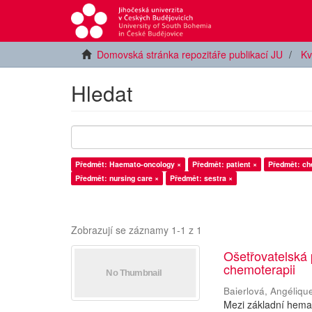
Domovská stránka repozitáře publikací JU
Kv
Hledat
Předmět: Haemato-oncology ×
Předmět: patient ×
Předmět: ch
Předmět: nursing care ×
Předmět: sestra ×
Zobrazují se záznamy 1-1 z 1
Ošetřovatelská
chemoterapii
Baierlová, Angéliqu
Mezi základní hemat