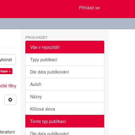
Přihlásit se
PROCHÁZET
Vše v repozitáři
ykonat
Typy publikací
lique ×
Dle data publikování
Autoři
ilé filtry
Názvy
Klíčová slova
Tento typ publikací
erativní
Dle data publikování