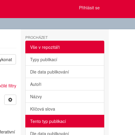
Přihlásit se
PROCHÁZET
Vše v repozitáři
ykonat
Typy publikací
Dle data publikování
Autoři
ilé filtry
Názvy
Klíčová slova
Tento typ publikací
erativní
Dle data publikování