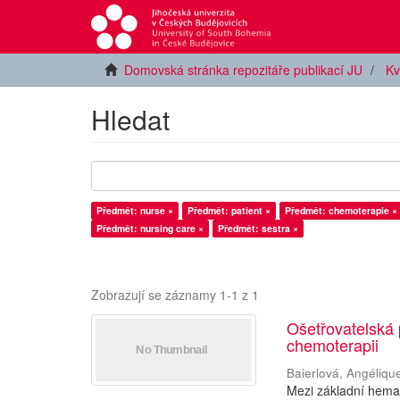
Domovská stránka repozitáře publikací JU
Kv
Hledat
Předmět: nurse ×
Předmět: patient ×
Předmět: chemoterapie ×
Předmět: nursing care ×
Předmět: sestra ×
Zobrazují se záznamy 1-1 z 1
Ošetřovatelská
chemoterapii
Baierlová, Angéliqu
Mezi základní hemat