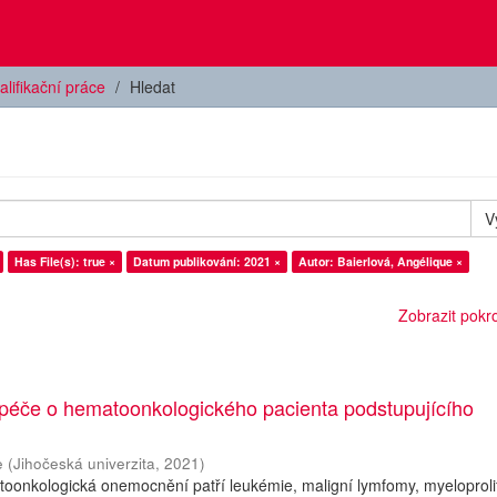
alifikační práce
Hledat
V
Has File(s): true ×
Datum publikování: 2021 ×
Autor: Baierlová, Angélique ×
Zobrazit pokroč
 péče o hematoonkologického pacienta podstupujícího
e
(
Jihočeská univerzita
,
2021
)
oonkologická onemocnění patří leukémie, maligní lymfomy, myeloprolif