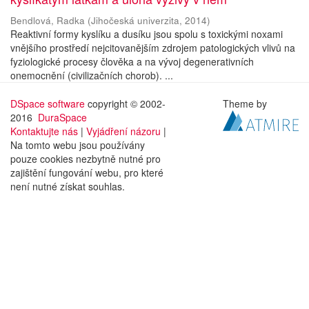
Bendlová, Radka
(
Jihočeská univerzita
,
2014
)
Reaktivní formy kyslíku a dusíku jsou spolu s toxickými noxami
vnějšího prostředí nejcitovanějším zdrojem patologických vlivů na
fyziologické procesy člověka a na vývoj degenerativních
onemocnění (civilizačních chorob). ...
DSpace software
copyright © 2002-
Theme by
2016
DuraSpace
Kontaktujte nás
|
Vyjádření názoru
|
Na tomto webu jsou používány
pouze cookies nezbytně nutné pro
zajištění fungování webu, pro které
není nutné získat souhlas.