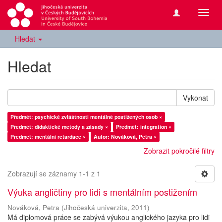
Přepn
navig
Hledat
Hledat
Vykonat
Předmět: psychické zvláštnosti mentálně postižených osob ×
Předmět: didaktické metody a zásady ×
Předmět: integration ×
Předmět: mentální retardace ×
Autor: Nováková, Petra ×
Zobrazit pokročilé filtry
Zobrazují se záznamy 1-1 z 1
Výuka angličtiny pro lidi s mentálním postižením
Nováková, Petra
(
Jihočeská univerzita
,
2011
)
Má diplomová práce se zabývá výukou anglického jazyka pro lidi