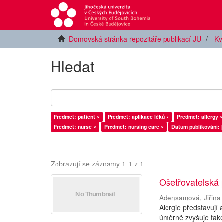
Domovská stránka repozitáře publikací JU
Kv
Hledat
Předmět: patient ×
Předmět: aplikace léků ×
Předmět: allergy 
Předmět: nurse ×
Předmět: nursing care ×
Datum publikování: 
Zobrazují se záznamy 1-1 z 1
Ošetřovatelská 
Adensamová, Jiřina
Alergie představují
úměrně zvyšuje také