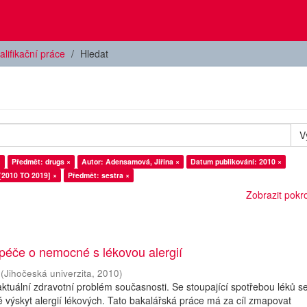
alifikační práce
Hledat
V
×
Předmět: drugs ×
Autor: Adensamová, Jiřina ×
Datum publikování: 2010 ×
[2010 TO 2019] ×
Předmět: sestra ×
Zobrazit pokroč
péče o nemocné s lékovou alergií
(
Jihočeská univerzita
,
2010
)
 aktuální zdravotní problém současnosti. Se stoupající spotřebou léků s
 výskyt alergií lékových. Tato bakalářská práce má za cíl zmapovat