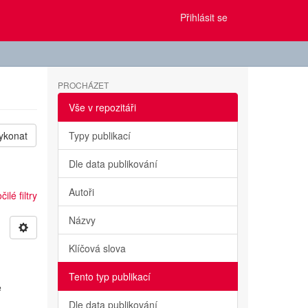
Přihlásit se
PROCHÁZET
Vše v repozitáři
ykonat
Typy publikací
Dle data publikování
Autoři
ilé filtry
Názvy
Klíčová slova
Tento typ publikací
e
Dle data publikování