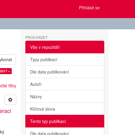
Přihlásit se
PROCHÁZET
Vše v repozitáři
ykonat
Typy publikací
 2017 ×
Dle data publikování
Autoři
ilé filtry
Názvy
Klíčová slova
eraci
Tento typ publikací
cký
Dle data publikování