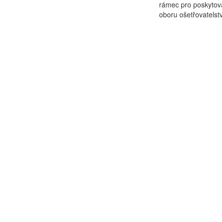
rámec pro poskytová
oboru ošetřovatelstv