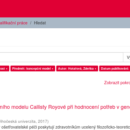
alifikační práce
Hledat
V
ost ×
Předmět: koncepční model ×
Autor: Hotařová, Zdeňka ×
Datum publikování:
Zobrazit pokroč
ního modelu Callisty Royové při hodnocení potřeb v gen
Jihočeská univerzita
,
2017
)
ošetřovatelské péči poskytují zdravotníkům ucelený filozoficko-teoreti