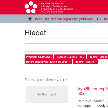
Domovská stránka repozitáře publikací JU
Kv
Hledat
Předmět: adulthood ×
Předmět: Calliste Roy ×
Předmět: dospěl
Datum publikování: [2010 TO 2019] ×
Předmět: sestra ×
Zobrazují se záznamy 1-1 z 1
Využití koncepč
50+
Hotařová, Zdeňka
(
Koncepční modely v 