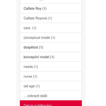
Calliste Roy (1)
Calliste Royová (1)
care. (1)
conceptual model (1)
dospělost (1)
koncepční model (1)
needs (1)
nurse (1)
old age (1)
... zobrazit další
Datum publikování