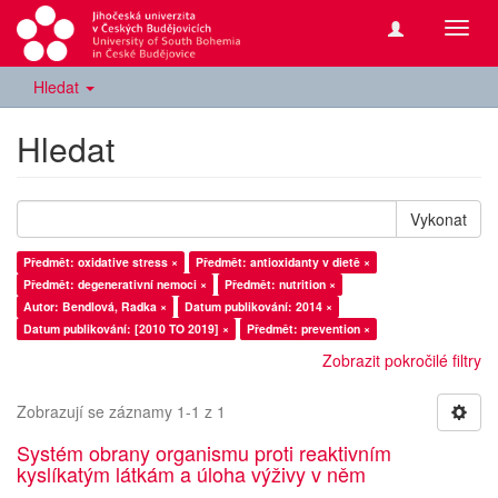
Přepn
navig
Hledat
Hledat
Vykonat
Předmět: oxidative stress ×
Předmět: antioxidanty v dietě ×
Předmět: degenerativní nemoci ×
Předmět: nutrition ×
Autor: Bendlová, Radka ×
Datum publikování: 2014 ×
Datum publikování: [2010 TO 2019] ×
Předmět: prevention ×
Zobrazit pokročilé filtry
Zobrazují se záznamy 1-1 z 1
Systém obrany organismu proti reaktivním
kyslíkatým látkám a úloha výživy v něm