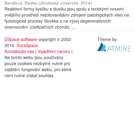
Bendlová, Radka
(
Jihočeská univerzita
,
2014
)
Reaktivní formy kyslíku a dusíku jsou spolu s toxickými noxami
vnějšího prostředí nejcitovanějším zdrojem patologických vlivů na
fyziologické procesy člověka a na vývoj degenerativních
onemocnění (civilizačních chorob). ...
DSpace software
copyright © 2002-
Theme by
2016
DuraSpace
Kontaktujte nás
|
Vyjádření názoru
|
Na tomto webu jsou používány
pouze cookies nezbytně nutné pro
zajištění fungování webu, pro které
není nutné získat souhlas.