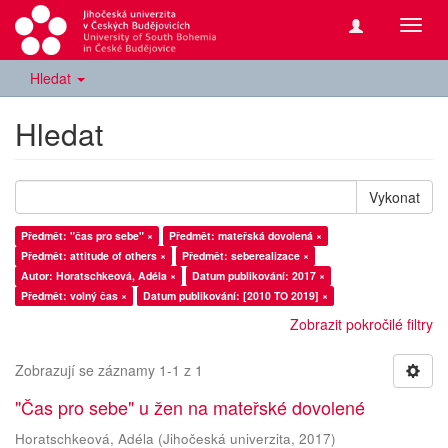
Přepn
navig
Hledat
Hledat
Vykonat
Předmět: "čas pro sebe" ×
Předmět: mateřská dovolená ×
Předmět: attitude of others ×
Předmět: seberealizace ×
Autor: Horatschkeová, Adéla ×
Datum publikování: 2017 ×
Předmět: volný čas ×
Datum publikování: [2010 TO 2019] ×
Zobrazit pokročilé filtry
Zobrazují se záznamy 1-1 z 1
"Čas pro sebe" u žen na mateřské dovolené
Horatschkeová, Adéla
(
Jihočeská univerzita
,
2017
)