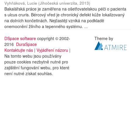
Vyhňáková, Lucie
(
Jihočeská univerzita
,
2013
)
Bakalářská práce je zaměřena na ošetřovatelskou péči o pacienta
s ulcus cruris. Bércový vřed je chronický defekt kůže lokalizovaný
na dolních končetinách. Nejčastěji vzniká na podkladě
onemocnění žilního a tepenného systému. ...
DSpace software
copyright © 2002-
Theme by
2016
DuraSpace
Kontaktujte nás
|
Vyjádření názoru
|
Na tomto webu jsou používány
pouze cookies nezbytně nutné pro
zajištění fungování webu, pro které
není nutné získat souhlas.