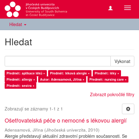
Přepn
navig
Hledat
Hledat
Vykonat
Předmět: aplikace léků ×
Předmět: léková alergie ×
Předmět: léky ×
Předmět: allergy ×
Autor: Adensamová, Jiřina ×
Předmět: nursing care ×
Předmět: sestra ×
Zobrazit pokročilé filtry
Zobrazují se záznamy 1-1 z 1
Ošetřovatelská péče o nemocné s lékovou alergií
Adensamová, Jiřina
(
Jihočeská univerzita
,
2010
)
Alergie představují aktuální zdravotní problém současnosti. Se