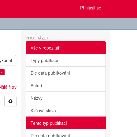
Přihlásit se
PROCHÁZET
Vše v repozitáři
ykonat
Typy publikací
 ×
Dle data publikování
Autoři
ilé filtry
Názvy
Klíčová slova
Tento typ publikací
e
Dle data publikování