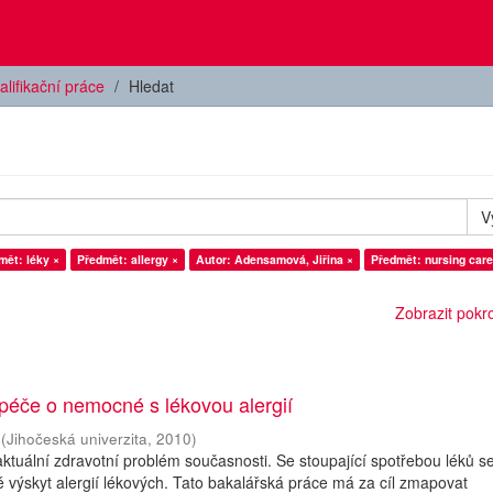
alifikační práce
Hledat
V
mět: léky ×
Předmět: allergy ×
Autor: Adensamová, Jiřina ×
Předmět: nursing care
Zobrazit pokroč
péče o nemocné s lékovou alergií
(
Jihočeská univerzita
,
2010
)
 aktuální zdravotní problém současnosti. Se stoupající spotřebou léků s
 výskyt alergií lékových. Tato bakalářská práce má za cíl zmapovat