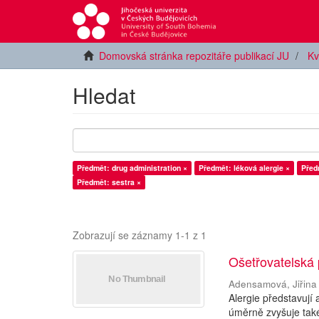
Domovská stránka repozitáře publikací JU
Kv
Hledat
Předmět: drug administration ×
Předmět: léková alergie ×
Před
Předmět: sestra ×
Zobrazují se záznamy 1-1 z 1
Ošetřovatelská 
Adensamová, Jiřina
Alergie představují
úměrně zvyšuje také