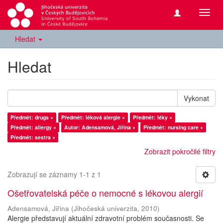
Přepn
navig
Hledat
Hledat
Vykonat
Předmět: drugs ×
Předmět: léková alergie ×
Předmět: léky ×
Předmět: allergy ×
Autor: Adensamová, Jiřina ×
Předmět: nursing care ×
Předmět: sestra ×
Zobrazit pokročilé filtry
Zobrazují se záznamy 1-1 z 1
Ošetřovatelská péče o nemocné s lékovou alergií
Adensamová, Jiřina
(
Jihočeská univerzita
,
2010
)
Alergie představují aktuální zdravotní problém současnosti. Se