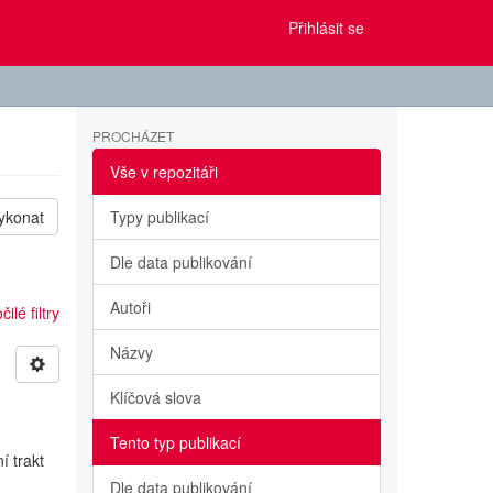
Přihlásit se
PROCHÁZET
Vše v repozitáři
ykonat
Typy publikací
Dle data publikování
Autoři
ilé filtry
Názvy
Klíčová slova
Tento typ publikací
í trakt
Dle data publikování