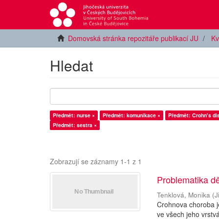
Domovská stránka repozitáře publikací JU
Kv
Hledat
Předmět: nurse ×
Předmět: komunikace ×
Předmět: Crohn's di
Předmět: sestra ×
Zobrazují se záznamy 1-1 z 1
Problematika d
Tenklová, Monika
(
J
Crohnova choroba je
ve všech jeho vrstv