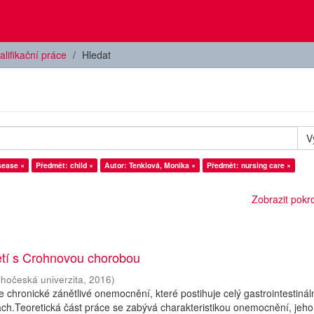
alifikační práce
Hledat
V
sease ×
Předmět: child ×
Autor: Tenklová, Monika ×
Předmět: nursing care ×
Zobrazit pokroč
ětí s Crohnovou chorobou
ihočeská univerzita
,
2016
)
 chronické zánětlivé onemocnění, které postihuje celý gastrointestináln
ách.Teoretická část práce se zabývá charakteristikou onemocnění, jeho