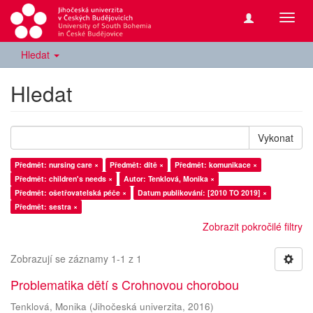
Přepn
navig
Hledat
Hledat
Vykonat
Předmět: nursing care ×
Předmět: dítě ×
Předmět: komunikace ×
Předmět: children's needs ×
Autor: Tenklová, Monika ×
Předmět: ošetřovatelská péče ×
Datum publikování: [2010 TO 2019] ×
Předmět: sestra ×
Zobrazit pokročilé filtry
Zobrazují se záznamy 1-1 z 1
Problematika dětí s Crohnovou chorobou
Tenklová, Monika
(
Jihočeská univerzita
,
2016
)