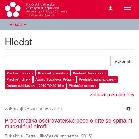
Přepn
navig
Hledat
Hledat
Vykonat
Předmět: nurse ×
Předmět: parents ×
Předmět: hypotonia ×
Předmět: dítě ×
Autor: Bubalová, Petra ×
Předmět: nursing care ×
Datum publikování: [2010 TO 2019] ×
Předmět: sestra ×
Zobrazit pokročilé filtry
Zobrazují se záznamy 1-1 z 1
Problematika ošetřovatelské péče o dítě se spinální
muskulární atrofií
Bubalová, Petra
(
Jihočeská univerzita
,
2015
)