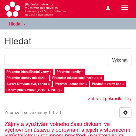
Přepn
navig
Hledat
Hledat
Vykonat
Předmět: identifikační vzory ×
Předmět: family ×
Předmět: domov mládeže ×
Předmět: educational institute. ×
Autor: Drevianková, Lenka ×
Předmět: education ×
Předmět: volný čas ×
Datum publikování: [2010 TO 2019] ×
Zobrazit pokročilé filtry
Zobrazují se záznamy 1-1 z 1
Zájmy a využívání volného času dívkami ve
výchovném ústavu v porovnání s jejich vrstevnicemi
vyrůstajícími v rodinném prostředí (navštěvujícími