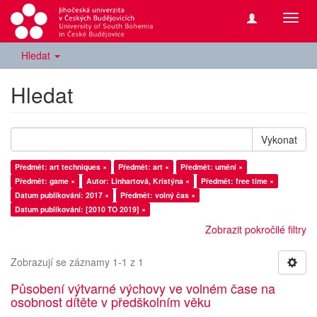
Přepn
navig
Hledat
Hledat
Vykonat
Předmět: art techniques ×
Předmět: art ×
Předmět: umění ×
Předmět: game ×
Autor: Linhartová, Kristýna ×
Předmět: free time ×
Datum publikování: 2017 ×
Předmět: volný čas ×
Datum publikování: [2010 TO 2019] ×
Zobrazit pokročilé filtry
Zobrazují se záznamy 1-1 z 1
Působení výtvarné výchovy ve volném čase na
osobnost dítěte v předškolním věku