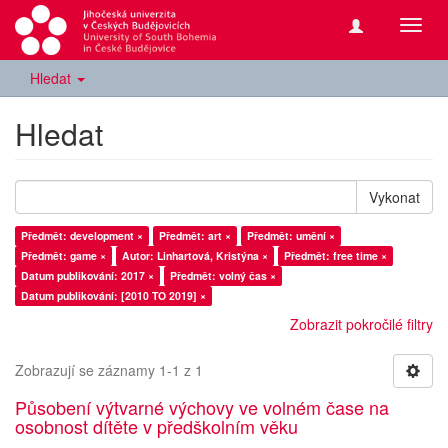
Přepn
navig
Hledat
Hledat
Vykonat
Předmět: development ×
Předmět: art ×
Předmět: umění ×
Předmět: game ×
Autor: Linhartová, Kristýna ×
Předmět: free time ×
Datum publikování: 2017 ×
Předmět: volný čas ×
Datum publikování: [2010 TO 2019] ×
Zobrazit pokročilé filtry
Zobrazují se záznamy 1-1 z 1
Působení výtvarné výchovy ve volném čase na
osobnost dítěte v předškolním věku