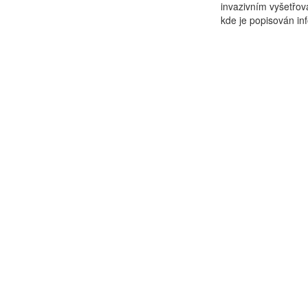
invazivním vyšetřova
kde je popisován in