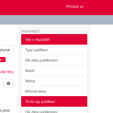
Přihlásit se
PROCHÁZET
Vše v repozitáři
ykonat
Typy publikací
re ×
Dle data publikování
Autoři
ilé filtry
Názvy
Klíčová slova
Tento typ publikací
e před
Dle data publikování