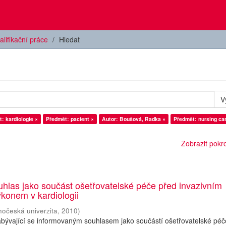
alifikační práce
Hledat
V
: kardiologie ×
Předmět: pacient ×
Autor: Boušová, Radka ×
Předmět: nursing ca
Zobrazit pokroč
hlas jako součást ošetřovatelské péče před invazivním
konem v kardiologii
hočeská univerzita
,
2010
)
abývající se informovaným souhlasem jako součástí ošetřovatelské péč