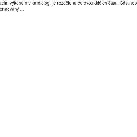
cím výkonem v kardiologii je rozdělena do dvou dílčích částí. Části teo
formovaný ...