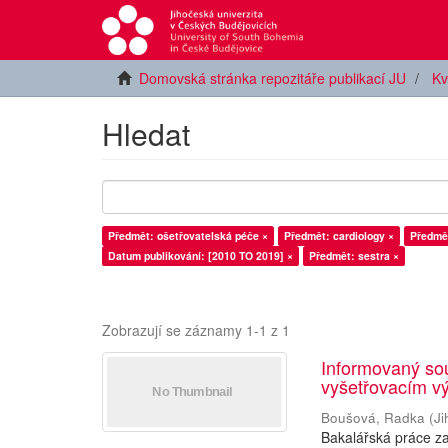
Domovská stránka repozitáře publikací JU
Kv
Hledat
Předmět: ošetřovatelská péče ×
Předmět: cardiology ×
Předmět
Datum publikování: [2010 TO 2019] ×
Předmět: sestra ×
Zobrazují se záznamy 1-1 z 1
Informovaný sou
vyšetřovacím vý
Boušová, Radka
(
Ji
Bakalářská práce z