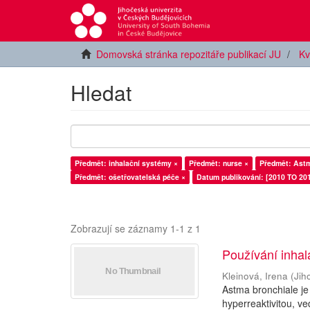
Domovská stránka repozitáře publikací JU
Kv
Hledat
Předmět: inhalační systémy ×
Předmět: nurse ×
Předmět: Astm
Předmět: ošetřovatelská péče ×
Datum publikování: [2010 TO 201
Zobrazují se záznamy 1-1 z 1
Používání inhal
Kleinová, Irena
(
Jih
Astma bronchiale je
hyperreaktivitou, ve