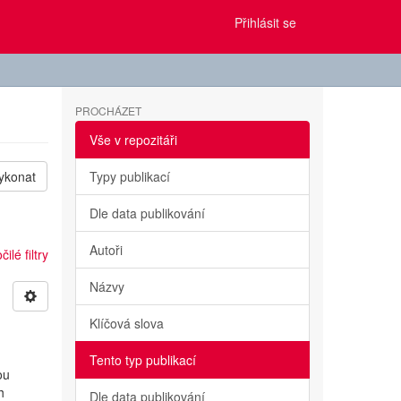
Přihlásit se
PROCHÁZET
Vše v repozitáři
ykonat
Typy publikací
Dle data publikování
Autoři
ilé filtry
Názvy
Klíčová slova
Tento typ publikací
ou
h
Dle data publikování