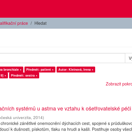
alifikační práce
Hledat
V
a bronchiale ×
Předmět: patient ×
Autor: Kleinová, Irena ×
9] ×
Předmět: sestra ×
Zobrazit pokroč
ačních systémů u astma ve vztahu k ošetřovatelské péči
očeská univerzita
,
2014
)
 chronické zánětlivé onemocnění dýchacích cest, spojené s průduškov
doucí k dušnosti, pískotům, tlaku na hrudi a kašli. Postihuje osoby všec