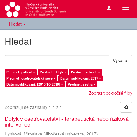
Přepn
navig
Hledat
Hledat
Vykonat
Předmět: patient ×
Předmět: dotyk ×
Předmět: a touch ×
Předmět: ošetřovatelská péče ×
Datum publikování: 2017 ×
Datum publikování: [2010 TO 2019] ×
Předmět: sestra ×
Zobrazit pokročilé filtry
Zobrazují se záznamy 1-1 z 1
Dotyk v ošetřovatelství - terapeutická nebo riziková
intervence
Hynková, Miroslava
(
Jihočeská univerzita
,
2017
)