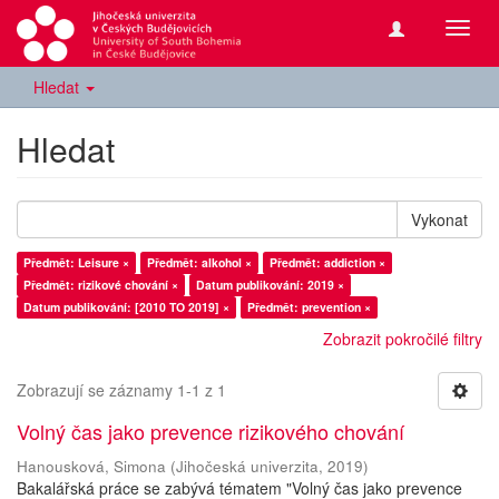
Přepn
navig
Hledat
Hledat
Vykonat
Předmět: Leisure ×
Předmět: alkohol ×
Předmět: addiction ×
Předmět: rizikové chování ×
Datum publikování: 2019 ×
Datum publikování: [2010 TO 2019] ×
Předmět: prevention ×
Zobrazit pokročilé filtry
Zobrazují se záznamy 1-1 z 1
Volný čas jako prevence rizikového chování
Hanousková, Simona
(
Jihočeská univerzita
,
2019
)
Bakalářská práce se zabývá tématem "Volný čas jako prevence