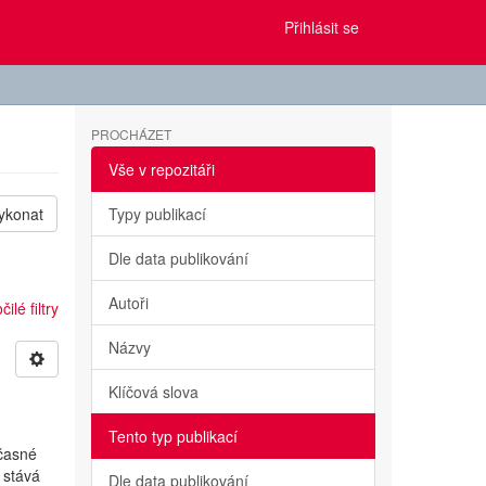
Přihlásit se
PROCHÁZET
Vše v repozitáři
ykonat
Typy publikací
Dle data publikování
Autoři
ilé filtry
Názvy
Klíčová slova
Tento typ publikací
učasné
 stává
Dle data publikování