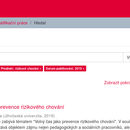
alifikační práce
Hledat
V
Předmět: rizikové chování ×
Datum publikování: 2019 ×
Zobrazit pokroč
prevence rizikového chování
a
(
Jihočeská univerzita
,
2019
)
e zabývá tématem "Volný čas jako prevence rizikového chování". V so
tává objektem zájmu nejen pedagogických a sociálních pracovníků, ale