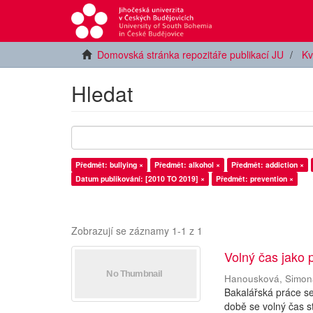
Domovská stránka repozitáře publikací JU
Kv
Hledat
Předmět: bullying ×
Předmět: alkohol ×
Předmět: addiction ×
Datum publikování: [2010 TO 2019] ×
Předmět: prevention ×
Zobrazují se záznamy 1-1 z 1
Volný čas jako 
Hanousková, Simon
Bakalářská práce s
době se volný čas s