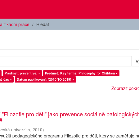
alifikační práce
Hledat
V
Předmět: preventive. ×
Předmět: Key terms: Philosophy for Children ×
ný čas ×
Datum publikování: [2010 TO 2019] ×
Zobrazit pokroč
 "Filozofie pro děti" jako prevence sociálně patologickýc
ně
česká univerzita
,
2010
)
yužití pedagogického programu Filozofie pro děti, který se zaměřuje n