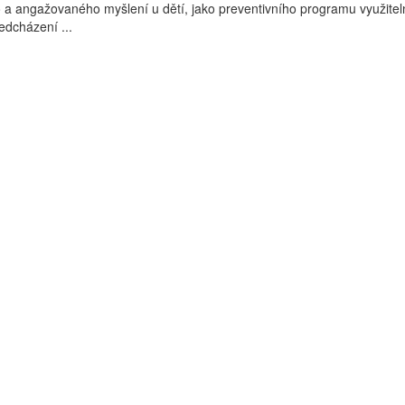
ho a angažovaného myšlení u dětí, jako preventivního programu využite
ředcházení ...