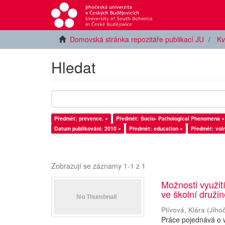
Domovská stránka repozitáře publikací JU
Kv
Hledat
Předmět: prevence. ×
Předmět: Socio- Pathological Phenomena ×
Datum publikování: 2010 ×
Předmět: education ×
Předmět: vol
Zobrazují se záznamy 1-1 z 1
Možnosti využití
ve školní druži
Plívová, Klára
(
Jiho
Práce pojednává o v