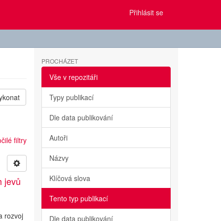
Přihlásit se
PROCHÁZET
Vše v repozitáři
ykonat
Typy publikací
Dle data publikování
Autoři
ilé filtry
Názvy
Klíčová slova
h jevů
Tento typ publikací
a rozvoj
Dle data publikování