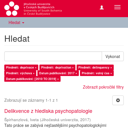
Přepn
navig
Hledat
Hledat
Vykonat
Předmět: deprivace ×
Předmět: deprivation ×
Předmět: delinquency ×
Předmět: výchova ×
Datum publikování: 2017 ×
Předmět: volný čas ×
Datum publikování: [2010 TO 2019] ×
Zobrazit pokročilé filtry
Zobrazují se záznamy 1-1 z 1
Delikvence z hlediska psychopatologie
Špirhanzlová, Iveta
(
Jihočeská univerzita
,
2017
)
Tato práce se zabývá nejčastějšími psychopatologickými