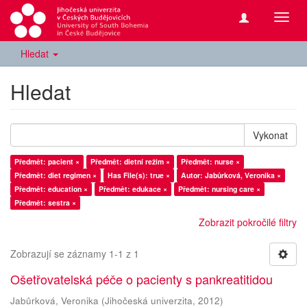
Přepn
navig
Hledat
Hledat
Vykonat
Předmět: pacient ×
Předmět: dietní režim ×
Předmět: nurse ×
Předmět: diet regimen ×
Has File(s): true ×
Autor: Jabůrková, Veronika ×
Předmět: education ×
Předmět: edukace ×
Předmět: nursing care ×
Předmět: sestra ×
Zobrazit pokročilé filtry
Zobrazují se záznamy 1-1 z 1
Ošetřovatelská péče o pacienty s pankreatitidou
Jabůrková, Veronika
(
Jihočeská univerzita
,
2012
)