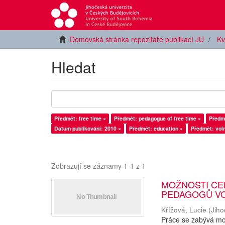
Domovská stránka repozitáře publikací JU
Kv
Hledat
Předmět: free time ×
Předmět: pedagogue of free time ×
Předmě
Datum publikování: 2010 ×
Předmět: education ×
Předmět: vol
Zobrazují se záznamy 1-1 z 1
MOŽNOSTI CE
PEDAGOGŮ V
Křížová, Lucie
(
Jiho
Práce se zabývá mož