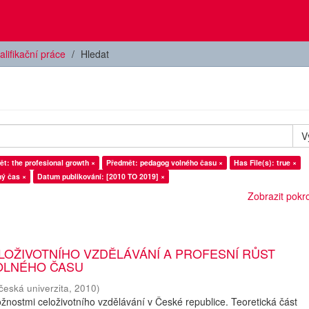
alifikační práce
Hledat
V
t: the profesional growth ×
Předmět: pedagog volného času ×
Has File(s): true ×
ný čas ×
Datum publikování: [2010 TO 2019] ×
Zobrazit pokroč
LOŽIVOTNÍHO VZDĚLÁVÁNÍ A PROFESNÍ RŮST
OLNÉHO ČASU
česká univerzita
,
2010
)
nostmi celoživotního vzdělávání v České republice. Teoretická část