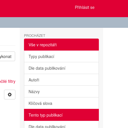
Přihlásit se
PROCHÁZET
Vše v repozitáři
ykonat
Typy publikací
Dle data publikování
Autoři
ilé filtry
Názvy
Klíčová slova
Tento typ publikací
Dle data publikování