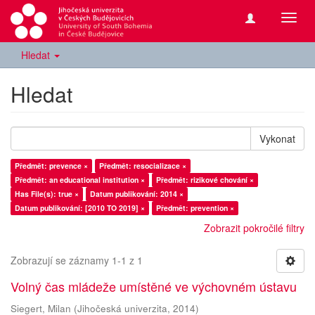
Přepn
navig
Hledat
Hledat
Vykonat
Předmět: prevence ×
Předmět: resocializace ×
Předmět: an educational institution ×
Předmět: rizikové chování ×
Has File(s): true ×
Datum publikování: 2014 ×
Datum publikování: [2010 TO 2019] ×
Předmět: prevention ×
Zobrazit pokročilé filtry
Zobrazují se záznamy 1-1 z 1
Volný čas mládeže umístěné ve výchovném ústavu
Siegert, Milan
(
Jihočeská univerzita
,
2014
)