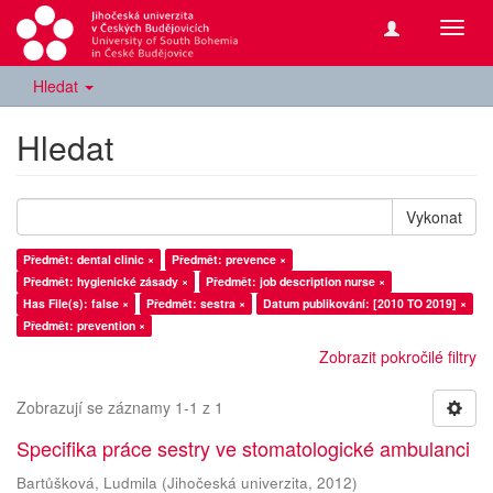
Přepn
navig
Hledat
Hledat
Vykonat
Předmět: dental clinic ×
Předmět: prevence ×
Předmět: hygienické zásady ×
Předmět: job description nurse ×
Has File(s): false ×
Předmět: sestra ×
Datum publikování: [2010 TO 2019] ×
Předmět: prevention ×
Zobrazit pokročilé filtry
Zobrazují se záznamy 1-1 z 1
Specifika práce sestry ve stomatologické ambulanci
Bartůšková, Ludmila
(
Jihočeská univerzita
,
2012
)