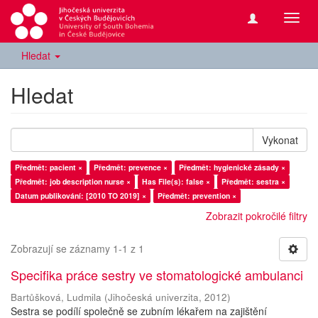
Přepn
navig
Hledat
Hledat
Vykonat
Předmět: pacient ×
Předmět: prevence ×
Předmět: hygienické zásady ×
Předmět: job description nurse ×
Has File(s): false ×
Předmět: sestra ×
Datum publikování: [2010 TO 2019] ×
Předmět: prevention ×
Zobrazit pokročilé filtry
Zobrazují se záznamy 1-1 z 1
Specifika práce sestry ve stomatologické ambulanci
Bartůšková, Ludmila
(
Jihočeská univerzita
,
2012
)
Sestra se podílí společně se zubním lékařem na zajištění