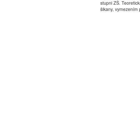
stupni ZŠ. Teoretic
šikany, vymezením p