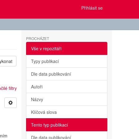
Přihlásit se
PROCHÁZET
Vše v repozitáři
ykonat
Typy publikací
Dle data publikování
Autoři
ilé filtry
Názvy
Klíčová slova
Tento typ publikací
vním
Dle data publikování