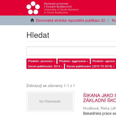
Domovská stránka repozitáře publikací JU
Kv
Hledat
Předmět: prevence ×
Předmět: aggression ×
Předmět: agresor 
Datum publikování: 2014 ×
Datum publikování: [2010 TO 2019] ×
Zobrazují se záznamy 1-1 z 1
ŠIKANA JAKO 
ZÁKLADNÍ ŠK
Hrušková, Petra
(
Ji
Bakalářská práce se