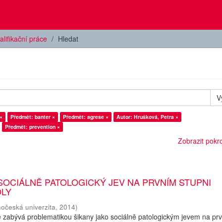
alifikační práce
Hledat
V
×
Předmět: banter ×
Předmět: agrese ×
Autor: Hrušková, Petra ×
Předmět: prevention ×
Zobrazit pokroč
SOCIÁLNĚ PATOLOGICKÝ JEV NA PRVNÍM STUPNI
OLY
hočeská univerzita
,
2014
)
 zabývá problematikou šikany jako sociálně patologickým jevem na pr