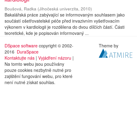
Boušová, Radka
(
Jihočeská univerzita
,
2010
)
Bakalářská práce zabývající se informovaným souhlasem jako
součástí ošetřovatelské péče před invazivním vyšetřovacím
výkonem v kardiologii je rozdělena do dvou dílčích částí. Části
teoretické, kde je popisován informovaný ...
DSpace software
copyright © 2002-
Theme by
2016
DuraSpace
Kontaktujte nás
|
Vyjádření názoru
|
Na tomto webu jsou používány
pouze cookies nezbytně nutné pro
zajištění fungování webu, pro které
není nutné získat souhlas.