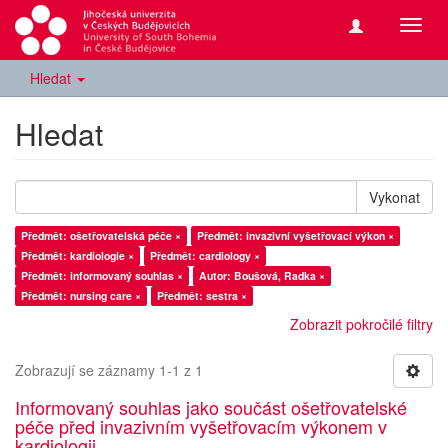
Přepn
navig
Hledat
Hledat
Vykonat
Předmět: ošetřovatelská péče ×
Předmět: invazivní vyšetřovací výkon ×
Předmět: kardiologie ×
Předmět: cardiology ×
Předmět: informovaný souhlas ×
Autor: Boušová, Radka ×
Předmět: nursing care ×
Předmět: sestra ×
Zobrazit pokročilé filtry
Zobrazují se záznamy 1-1 z 1
Informovaný souhlas jako součást ošetřovatelské
péče před invazivním vyšetřovacím výkonem v
kardiologii