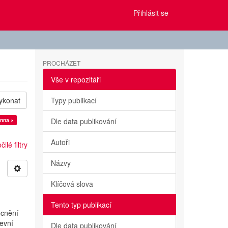
Přihlásit se
PROCHÁZET
Vše v repozitáři
ykonat
Typy publikací
Anna ×
Dle data publikování
Autoři
ilé filtry
Názvy
Klíčová slova
Tento typ publikací
ocnění
evní
Dle data publikování