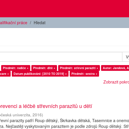
alifikační práce
Hledat
V
Předmět: rodiče ×
Předmět: dítě ×
Předmět: střevní paraziti ×
Autor: Jandová, 
care ×
Datum publikování: [2010 TO 2019] ×
Předmět: sestra ×
Zobrazit pokroč
revenci a léčbě střevních parazitů u dětí
očeská univerzita
,
2016
)
řevní parazity patří Roup dětský, Škrkavka dětská, Tasemnice a onem
. Nejčastěji vyskytovaným parazitem je podle zdrojů Roup dětský. Stř