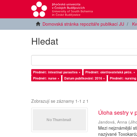
Domovská stránka repozitáře publikací JU
Kv
Hledat
Předmět: intestinal parasites ×
Předmět: ošetřovatelská péče. ×
Předmět: nurse ×
Datum publikování: 2016 ×
Předmět: nursing 
Zobrazují se záznamy 1-1 z 1
Úloha sestry v p
Jandová, Anna
(
Jih
Mezi nejznámější st
nazývané Toxokaróza