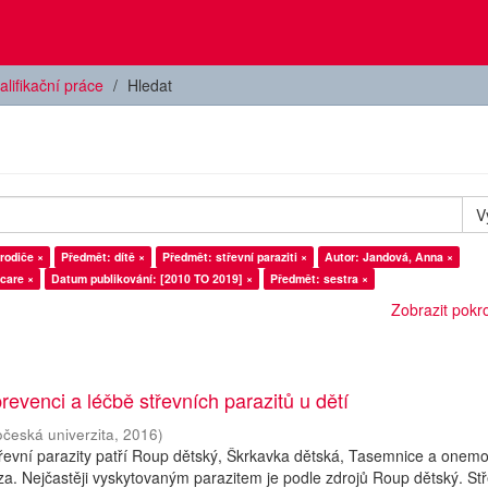
alifikační práce
Hledat
V
rodiče ×
Předmět: dítě ×
Předmět: střevní paraziti ×
Autor: Jandová, Anna ×
care ×
Datum publikování: [2010 TO 2019] ×
Předmět: sestra ×
Zobrazit pokroč
revenci a léčbě střevních parazitů u dětí
očeská univerzita
,
2016
)
řevní parazity patří Roup dětský, Škrkavka dětská, Tasemnice a onem
. Nejčastěji vyskytovaným parazitem je podle zdrojů Roup dětský. Stř