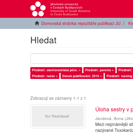
Domovská stránka repozitáře publikací JU
Kv
Hledat
Předmět: ošetřovatelská péče. ×
Předmět: parents ×
Předmět: 
Předmět: nurse ×
Datum publikování: 2016 ×
Předmět: nursing 
Zobrazují se záznamy 1-1 z 1
Úloha sestry v p
Jandová, Anna
(
Jih
Mezi nejznámější st
nazývané Toxokaróza