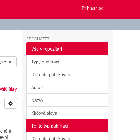
Přihlásit se
PROCHÁZET
Vše v repozitáři
ykonat
Typy publikací
Dle data publikování
Autoři
ilé filtry
Názvy
Klíčová slova
Tento typ publikací
ocnění
evní
Dle data publikování