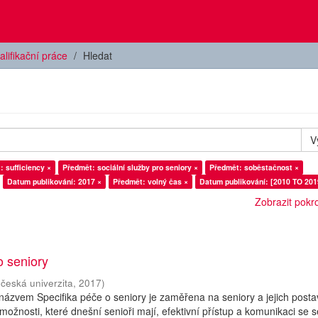
alifikační práce
Hledat
V
: sufficiency ×
Předmět: sociální služby pro seniory ×
Předmět: soběstačnost ×
Datum publikování: 2017 ×
Předmět: volný čas ×
Datum publikování: [2010 TO 201
Zobrazit pokroč
o seniory
očeská univerzita
,
2017
)
názvem Specifika péče o seniory je zaměřena na seniory a jejich posta
možnosti, které dnešní senioři mají, efektivní přístup a komunikaci se s