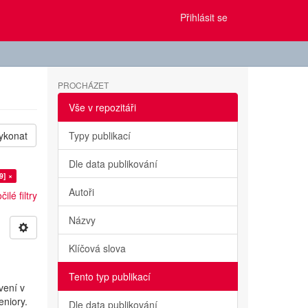
Přihlásit se
PROCHÁZET
Vše v repozitáři
ykonat
Typy publikací
Dle data publikování
9] ×
Autoři
ilé filtry
Názvy
Klíčová slova
Tento typ publikací
vení v
eniory.
Dle data publikování