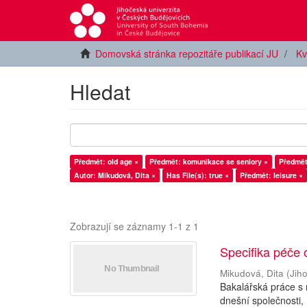
Domovská stránka repozitáře publikací JU
Kv
Hledat
Předmět: old age ×
Předmět: komunikace se seniory ×
Předmět
Autor: Mikudová, Dita ×
Has File(s): true ×
Předmět: leisure ×
Zobrazují se záznamy 1-1 z 1
Specifika péče 
Mikudová, Dita
(
Jih
Bakalářská práce s 
dnešní společnosti, 